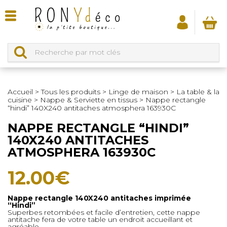
Accueil
>
Tous les produits
>
Linge de maison
>
La table & la
cuisine
>
Nappe & Serviette en tissus
>
Nappe rectangle
“hindi” 140X240 antitaches atmosphera 163930C
NAPPE RECTANGLE “HINDI”
140X240 ANTITACHES
ATMOSPHERA 163930C
12.00
€
Nappe rectangle 140X240 antitaches imprimée
“Hindi”
Superbes retombées et facile d’entretien, cette nappe
antitache fera de votre table un endroit accueillant et
agréable.