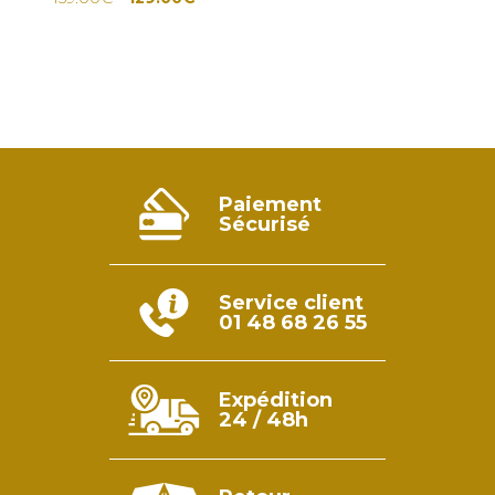
prix
prix
initial
actuel
était :
est :
159.00€.
129.00€.
Paiement
Sécurisé
Service client
01 48 68 26 55
Expédition
24 / 48h