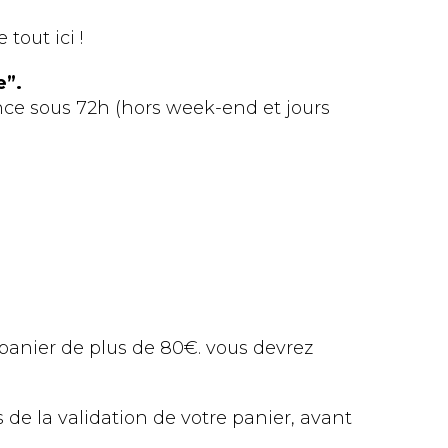
Noël par RONYdéco©
Bouillotte
tout ici !
La table & la cuisine
e”.
nce sous 72h (hors week-end et jours
 panier de plus de 80€. vous devrez
de la validation de votre panier, avant