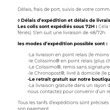
Drap-housse & drap plat
Ameublement
La cuisine
Bougie 
Le linge
Délais, frais de port, suivis de votre com
La chambre
Rideaux 
◊ Délais d’expédition et délais de livr
Les colis sont expédiés sous 72H :
Cela 
fériés). S’en suit une livraison de 48/72h.
les modes d’expédition possible sont :
-La livraison en point relais (le moin
-le Colissimo® en point relais (plus ch
-Le Colissimo®, remis sans signature (
-le Chronopost®, livré à domicile (le p
-Le retrait gratuit sur notre bouti
-La livraison gratuite dans un rayon 
nous contactez pour convenir d’un r
Tous les tarifs d’expéditions sont précis
son paiement.