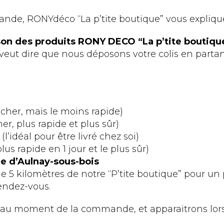
& senteur
 de bain
Objet déco
La salle de bain
mande, RONYdéco “La p’tite boutique” vous explique 
et voilages
Déco textile
aison des produits RONY DECO “La p’tite boutiqu
veut dire que nous déposons votre colis en parta
s cher, mais le moins rapide)
er, plus rapide et plus sûr)
l’idéal pour être livré chez soi)
lus rapide en 1 jour et le plus sûr)
que d’Aulnay-sous-bois
de 5 kilomètres de notre “P’tite boutique” pour un
endez-vous.
és au moment de la commande, et apparaitrons lors 