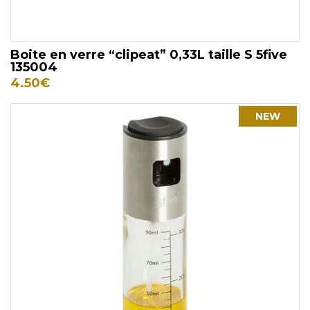
Boite en verre “clipeat” 0,33L taille S 5five
135004
4.50
€
NEW