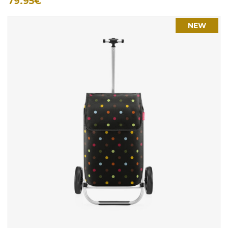
79.95
€
NEW