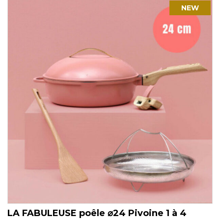
NEW
LA FABULEUSE poêle ⌀24 Pivoine 1 à 4