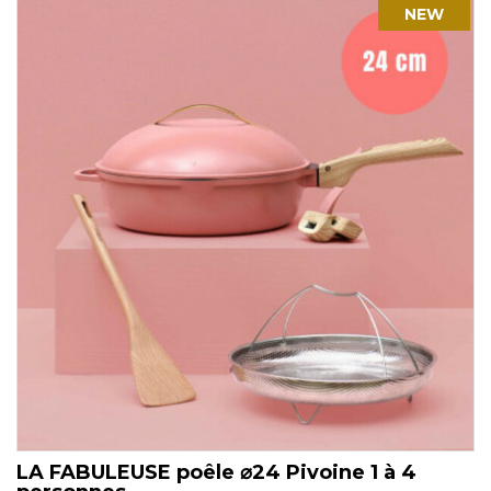
NEW
LA FABULEUSE poêle ⌀24 Pivoine 1 à 4