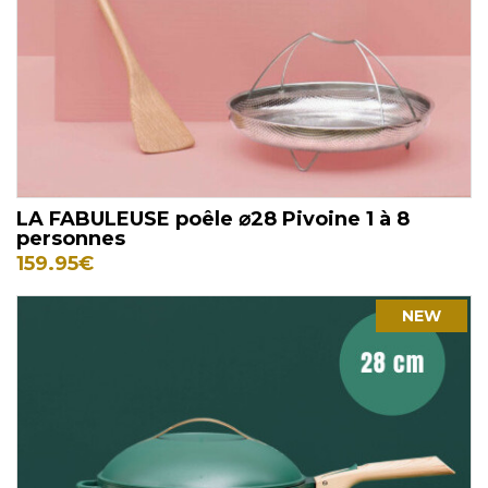
LA FABULEUSE poêle ⌀28 Pivoine 1 à 8
personnes
159.95
€
NEW