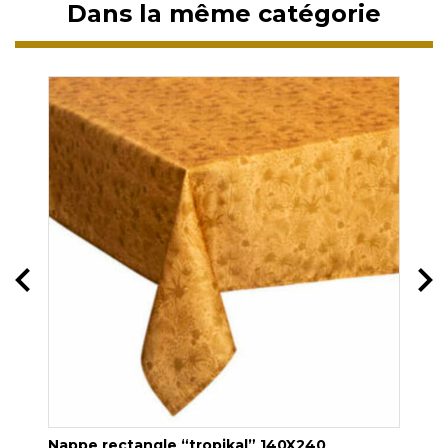
Dans la même catégorie
Nappe rectangle “tropikal” 140X240
Nap