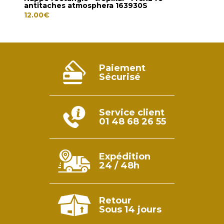
antitaches atmosphera 163930S
Atm
12.00
€
12.0
Paiement
Sécurisé
Service client
01 48 68 26 55
Expédition
24 / 48h
Retour
Sous 14 jours