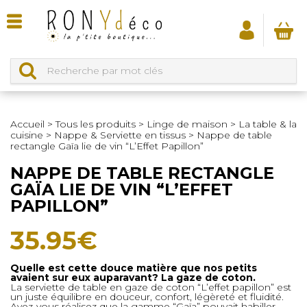
Accueil
>
Tous les produits
>
Linge de maison
>
La table & la
cuisine
>
Nappe & Serviette en tissus
>
Nappe de table
rectangle Gaïa lie de vin “L’Effet Papillon”
NAPPE DE TABLE RECTANGLE
GAÏA LIE DE VIN “L’EFFET
PAPILLON”
35.95
€
Quelle est cette douce matière que nos petits
avaient sur eux auparavant? La gaze de coton.
La serviette de table en gaze de coton “L’effet papillon” est
un juste équilibre en douceur, confort, légèreté et fluidité.
Avez-vous réalisez que la gamme “Gaïa” pouvait habiller