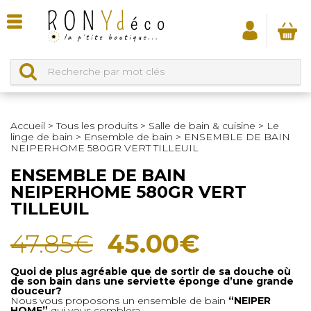
Accueil
>
Tous les produits
>
Salle de bain & cuisine
>
Le
linge de bain
>
Ensemble de bain
>
ENSEMBLE DE BAIN
NEIPERHOME 580GR VERT TILLEUIL
ENSEMBLE DE BAIN
NEIPERHOME 580GR VERT
TILLEUIL
Le
Le
47.85
€
45.00
€
prix
prix
Quoi de plus agréable que de sortir de sa douche où
de son bain dans une serviette éponge d’une grande
initial
actuel
douceur?
Nous vous proposons un ensemble de bain
“NEIPER
HOME”
qui vous comblera.