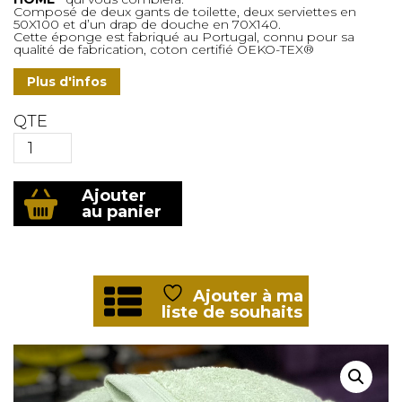
était :
est :
Composé de deux gants de toilette, deux serviettes en
50X100 et d’un drap de douche en 70X140.
47.85€.
45.00€.
Cette éponge est fabriqué au Portugal, connu pour sa
qualité de fabrication, coton certifié OEKO-TEX®
Plus d'infos
QTE
quantité
Ajouter
de
au panier
ENSEMBLE
DE
BAIN
NEIPERHOME
580GR
Ajouter à ma
VERT
liste de souhaits
TILLEUIL