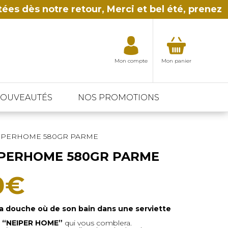
es dès notre retour, Merci et bel été, prenez
Mon compte
Mon panier
NOUVEAUTÉS
NOS PROMOTIONS
ONYDÉCO©
LA TABLE & LA CUISINE
EIPERHOME 580GR PARME
Nappage à vos mesures
rieur
Nappe & Serviette en tissus
IPERHOME 580GR PARME
 lumineux
Torchon et essuie main
Le
0
€
prix
sa douche où de son bain dans une serviette
n
“NEIPER HOME”
qui vous comblera.