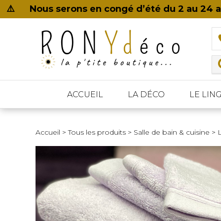
⚠️ Nous serons en congé d’été du 2 au 24 
ACCUEIL
LA DÉCO
LE LIN
AMEUBLEMENT
LA CHAMBRE
LA CUISINE
LE LINGE DE BAIN
BOUGIE & SENTEUR
Luminaire
Notre Percale de coton 80 fils RONYdéco©
Cookut
Accueil
>
Tous les produits
Ensemble de bain
>
Fabrication française
Salle de bain & cuisine
>
L
Petit mobilier
L'effet papillon
Préparation
Éponge unie 580gr
Bougies
Parure & housse de couette
Rangement
Tapis de bain
Diffuseurs de parfum
Protection de lit
Utilitaire
Photophores & bougeoir
Couette blanche & couverture
Vaisselle
Oreiller et traversin
Petit déjeuner
Taie d'oreiller et taie de traversin
Conservation