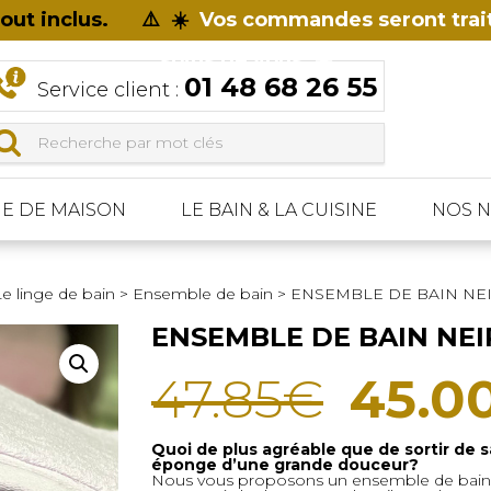
aout inclus. ⚠️ ☀️
Vos commandes seront traité
soins de vous. ☀️
01 48 68 26 55
Service client :
GE DE MAISON
LE BAIN & LA CUISINE
NOS 
RIDEAUX ET VOILAGES
LA SALLE DE BAIN
OBJET DÉCO
DÉCO TEXTILE
BOUILLOTTE
NOËL PAR R
e linge de bain
Paire de rideaux
Accessoires de salle de bain
Tirelire
>
Ensemble de bain
>
Nomade
ENSEMBLE DE BAIN N
La table
Voilage
Gamme Selena
Horloge
Poncho
Décoration inte
ENSEMBLE DE BAIN NE
Rideaux
Gamme bambou
Vases & fleurs artificielles
Plaid & jeté de lit
L'électrique et
Le
47.85
€
45.0
s
Double rideaux
Gamme tressée
Cadre photo
Coussin déco
Meuble de salle de bain
Panier de rangement
Fouta
prix
Savon
Objet déco
Quoi de plus agréable que de sortir de 
Pâques et sa déco
éponge d’une grande douceur?
Nous vous proposons un ensemble de bai