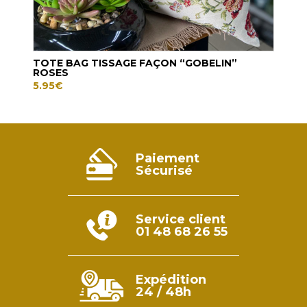
OSE
TOTE BAG TISSAGE FAÇON “GOBELIN”
TOT
ROSES
5.95
5.95
€
Paiement
Sécurisé
Service client
01 48 68 26 55
Expédition
24 / 48h