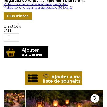
Regardez ce rendu… simplement bluffant
🙂
Vidéo torche solaire arabaesque 36 led
Vidéo torche solaire arabaesque 36 led_2
Plus d'infos
En stock
QTE
quantité
Ajouter
de
au panier
Torche
solaire
de
jardin
Arabesque
Ajouter à ma
liste de souhaits