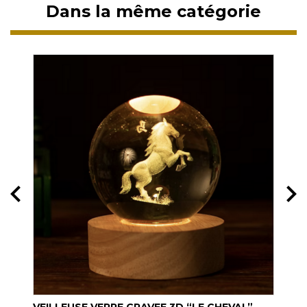
Dans la même catégorie
VEILLEUSE VERRE GRAVEE 3D “LE CHEVAL”
VEI