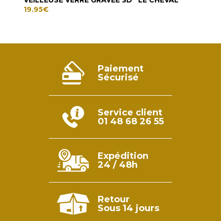
JOU
19.95
€
19.9
Paiement
Sécurisé
Service client
01 48 68 26 55
Expédition
24 / 48h
Retour
Sous 14 jours