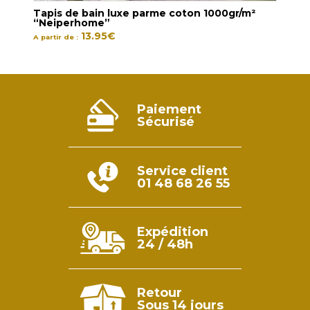
Tapis de bain luxe parme coton 1000gr/m²
Tapi
“Neiperhome”
“Ne
13.95
€
A partir de :
A part
Paiement
Sécurisé
Service client
01 48 68 26 55
Expédition
24 / 48h
Retour
Sous 14 jours