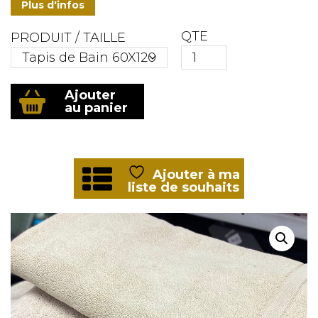
Plus d'infos
QTE
PRODUIT / TAILLE
quantité
Ajouter
de
au panier
Tapis
de
bain
luxe
ficelle
Ajouter à ma
coton
liste de souhaits
1000gr/m²
"Neiperhome"