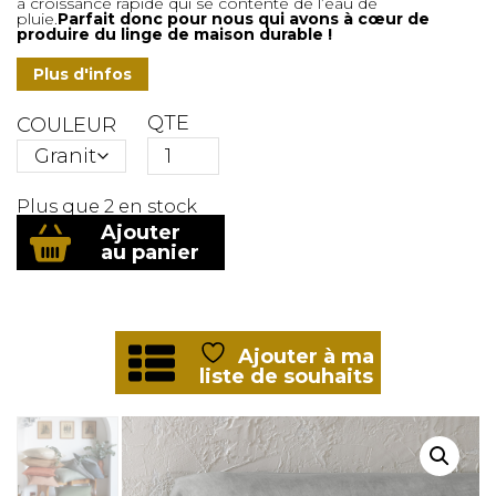
à croissance rapide qui se contente de l’eau de
pluie.
Parfait donc pour nous qui avons à cœur de
produire du linge de maison durable !
Plus d'infos
QTE
COULEUR
Plus que 2 en stock
quantité
Ajouter
de
au panier
TAIE
DE
TRAVERSIN
LYOCELL
L'EFFET
Ajouter à ma
PAPILLON
liste de souhaits