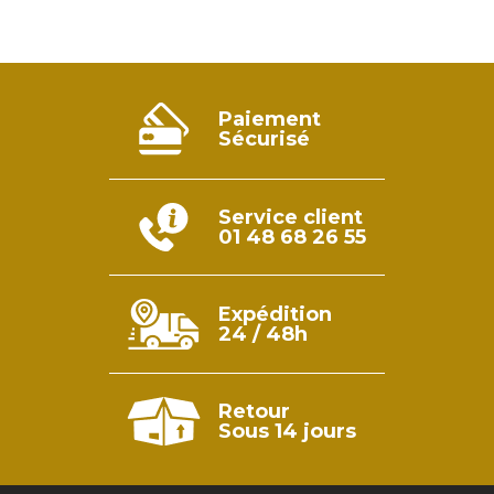
prix
prix
initial
actuel
était :
est :
12.95€.
6.95€.
Paiement
Sécurisé
Service client
01 48 68 26 55
Expédition
24 / 48h
Retour
Sous 14 jours