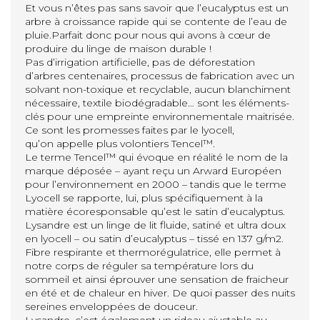
Et vous n’êtes pas sans savoir que l’eucalyptus est un
arbre à croissance rapide qui se contente de l’eau de
pluie.Parfait donc pour nous qui avons à cœur de
produire du linge de maison durable !
Pas d’irrigation artificielle, pas de déforestation
d’arbres centenaires, processus de fabrication avec un
solvant non-toxique et recyclable, aucun blanchiment
nécessaire, textile biodégradable… sont les éléments-
clés pour une empreinte environnementale maitrisée.
Ce sont les promesses faites par le lyocell,
qu’on appelle plus volontiers Tencel™️.
Le terme Tencel™️ qui évoque en réalité le nom de la
marque déposée – ayant reçu un Arward Européen
pour l’environnement en 2000 – tandis que le terme
Lyocell se rapporte, lui, plus spécifiquement à la
matière écoresponsable qu’est le satin d’eucalyptus.
Lysandre est un linge de lit fluide, satiné et ultra doux
en lyocell – ou satin d’eucalyptus – tissé en 137 g/m2.
Fibre respirante et thermorégulatrice, elle permet à
notre corps de réguler sa température lors du
sommeil et ainsi éprouver une sensation de fraicheur
en été et de chaleur en hiver. De quoi passer des nuits
sereines enveloppées de douceur.
Lysandre, c’est également un rideau ajustable au