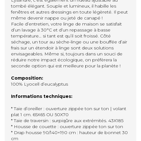
tombé élégant. Souple et lumineux, il habille les
fenêtres et autres dressings en toute légèreté. Il peut
même devenir nappe ou jeté de canapé !
Facile d’entretien, votre linge de maison se satisfait
d’un lavage à 30°C et d’un repassage à basse
température… si tant est qu’il soit froissé. Côté
séchage, un tour au sèche-linge ou une bouffée d’air
frais sur un étendoir à linge sont deux solutions
envisageables. Même si, toujours dans un souci de
réduire notre impact écologique, on préfèrera la
seconde option qui est meilleure pour la planète !
Composition:
100% Lyocell d’eucalyptus
Informations techniques:
* Taie d’oreiller : ouverture zippée ton sur ton | volant
plat 1 cm. 65X65 OU 50X70
* Taie de traversin : surpiqûre aux extrémités. 43X185
* Housse de couette : ouverture zippée ton sur ton
* Drap housse 90/140×190 cm : hauteur de bonnet 30
cm