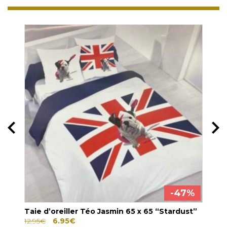
7%
-47%
Taie d’oreiller Téo Jasmin 65 x 65 “Stardust”
Ling
Le
Le
12.95
€
6.95
€
A part