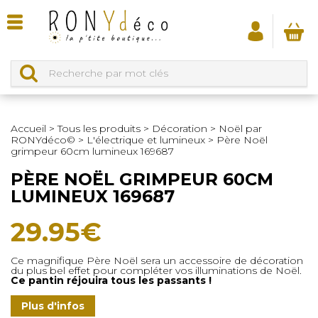
Accueil
>
Tous les produits
>
Décoration
>
Noël par
RONYdéco©
>
L'électrique et lumineux
>
Père Noël
grimpeur 60cm lumineux 169687
PÈRE NOËL GRIMPEUR 60CM
LUMINEUX 169687
29.95
€
Ce magnifique Père Noël sera un accessoire de décoration
du plus bel effet pour compléter vos illuminations de Noël.
Ce pantin réjouira tous les passants !
Plus d'infos