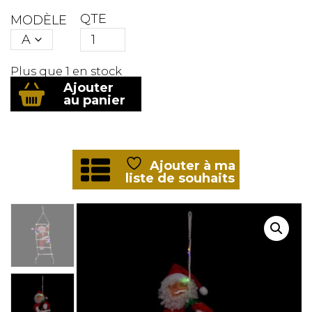
QTE
MODÈLE
Plus que 1 en stock
quantité
Ajouter
de
au panier
Père
Noël
grimpeur
60cm
lumineux
Ajouter à ma
169687
liste de souhaits