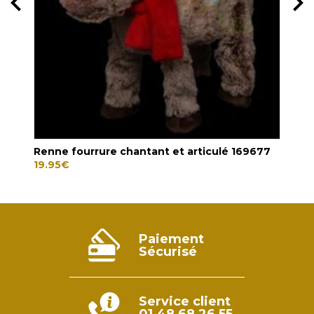
PAL
45.
Renne fourrure chantant et articulé 169677
19.95
€
Paiement
Sécurisé
Service client
01 48 68 26 55