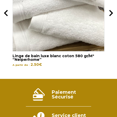
r/M²
Linge de bain luxe blanc coton 580 gr/M²
Ling
“Neiperhome”
GR/
2.50
€
12.95
A partir de :
Paiement
Sécurisé
Service client