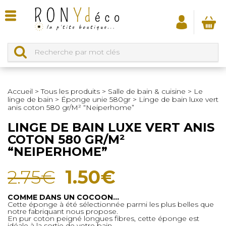
Accueil
>
Tous les produits
>
Salle de bain & cuisine
>
Le
linge de bain
>
Éponge unie 580gr
>
Linge de bain luxe vert
anis coton 580 gr/M² “Neiperhome”
LINGE DE BAIN LUXE VERT ANIS
COTON 580 GR/M²
“NEIPERHOME”
Le
Le
2.75
€
1.50
€
prix
prix
COMME DANS UN COCOON…
Cette éponge à été sélectionnée parmi les plus belles que
initial
actuel
notre fabriquant nous propose.
En pur coton peigné longues fibres, cette éponge est
idéale à la sortie de votre bain.