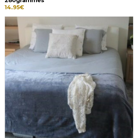
280grammes
14.95
€